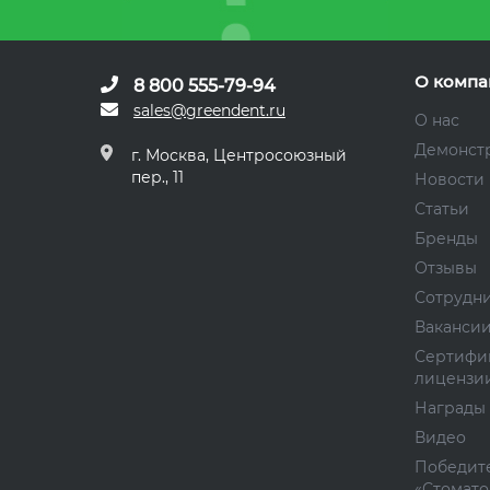
О компа
8 800 555-79-94
sales@greendent.ru
О нас
Демонст
г. Москва, Центросоюзный
пер., 11
Новости
Статьи
Бренды
Отзывы
Сотрудн
Ваканси
Сертифи
лицензи
Награды
Видео
Победите
«Стомато