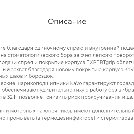
Описание
е благодаря одиночному спрею и внутренней подаче
на стоматологического бора за счет легкого поворо
одачи спрея и покрытие корпуса EXPERTgrip облегч
ный захват благодаря новому покрытию корпуса KaV
ных швов и бороздок.
еские шарикоподшипники KaVo гарантируют горазд
 обеспечивают удивительно тихую работу без вибра
 в 32 Н позволяет снизить риск прокручивания и д
ин и моторных наконечников имеют дополнительный
о промывать (в термодезинфекторе) и стерилизоват