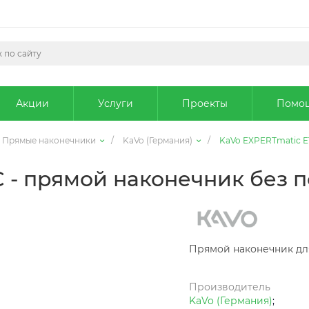
Акции
Услуги
Проекты
Помо
Прямые наконечники
/
KaVo (Германия)
/
KaVo EXPERTmatic E1
 - прямой наконечник без по
Прямой наконечник дл
Производитель
KaVo (Германия)
;