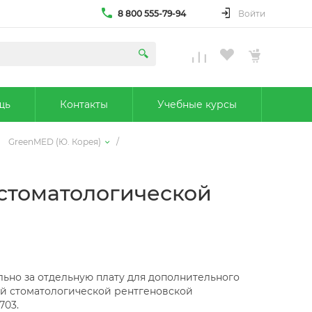
8 800 555-79-94
Войти
щь
Контакты
Учебные курсы
GreenMED (Ю. Корея)
/
 стоматологической
ьно за отдельную плату для дополнительного
й стоматологической рентгеновской
703.