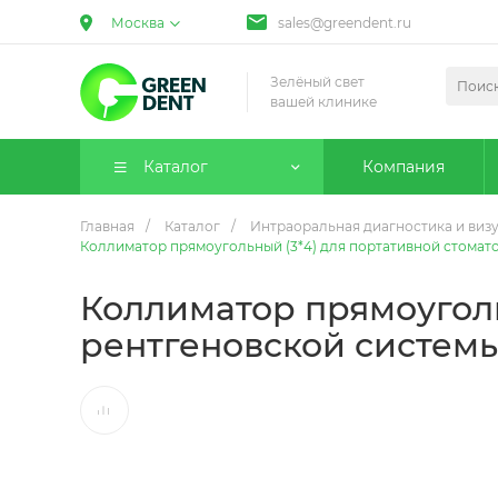
Москва
sales@greendent.ru
Зелёный свет
вашей клинике
Каталог
Компания
Главная
/
Каталог
/
Интраоральная диагностика и виз
Коллиматор прямоугольный (3*4) для портативной стомат
Коллиматор прямоуголь
рентгеновской систем