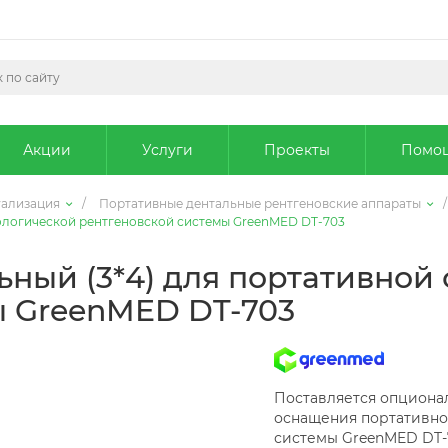
Акции
Услуги
Проекты
Помо
уализация
/
Портативные дентальные рентгеновские аппараты
/
ологической рентгеновской системы GreenMED DT-703
ный (3*4) для портативной
ы GreenMED DT-703
Поставляется опционал
оснащения портативно
системы GreenMED DT-