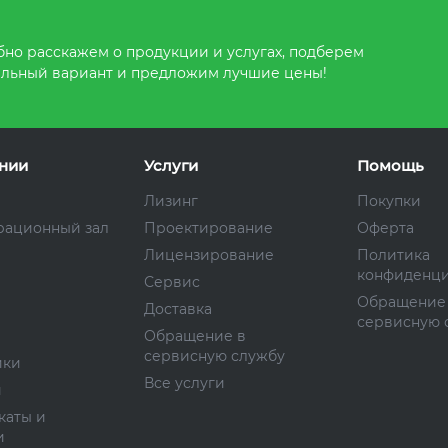
но расскажем о продукции и услугах, подберем
льный вариант и предложим лучшие цены!
нии
Услуги
Помощь
Лизинг
Покупки
рационный зал
Проектирование
Оферта
Лицензирование
Политика
конфиденци
Сервис
Обращение
Доставка
сервисную 
Обращение в
сервисную службу
ики
Все услуги
и
каты и
и