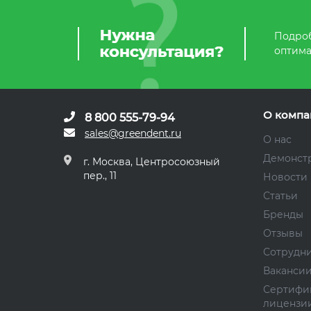
Подроб
оптима
О компа
8 800 555-79-94
sales@greendent.ru
О нас
Демонст
г. Москва, Центросоюзный
пер., 11
Новости
Статьи
Бренды
Отзывы
Сотрудн
Ваканси
Сертифи
лицензи