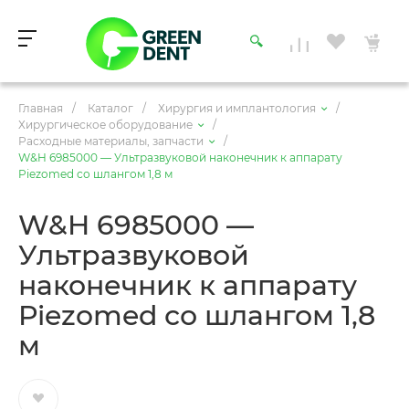
Главная
/
Каталог
/
Хирургия и имплантология
/
Хирургическое оборудование
/
Расходные материалы, запчасти
/
W&H 6985000 — Ультразвуковой наконечник к аппарату
Piezomed со шлангом 1,8 м
W&H 6985000 —
Ультразвуковой
наконечник к аппарату
Piezomed со шлангом 1,8
м