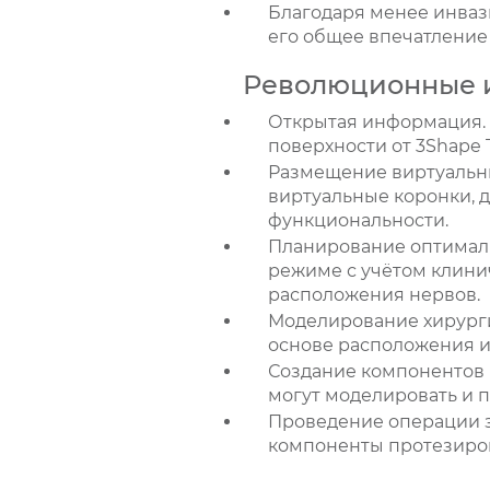
Благодаря менее инваз
его общее впечатление
Революционные и
Открытая информация. 
поверхности от 3Shape 
Размещение виртуальны
виртуальные коронки, до
функциональности.
Планирование оптималь
режиме с учётом клинич
расположения нервов.
Моделирование хирурги
основе расположения и
Создание компонентов 
могут моделировать и 
Проведение операции з
компоненты протезиров