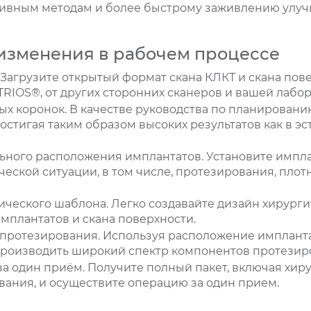
ивным методам и более быстрому заживлению улуч
зменения в рабочем процессе
Загрузите открытый формат скана КЛКТ и скана пове
TRIOS®, от других сторонних сканеров и вашей лабо
х коронок. В качестве руководства по планировани
стигая таким образом высоких результатов как в эсте
ного расположения имплантатов. Установите импла
еской ситуации, в том числе, протезирования, плотн
ческого шаблона. Легко создавайте дизайн хирурги
мплантатов и скана поверхности.
протезирования. Используя расположение импланта
производить широкий спектр компонентов протезиро
а один приём. Получите полный пакет, включая хир
ания, и осуществите операцию за один прием.