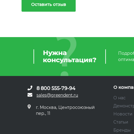
Оставить отзыв
Подроб
оптима
О компа
8 800 555-79-94
sales@greendent.ru
О нас
Демонст
г. Москва, Центросоюзный
пер., 11
Новости
Статьи
Бренды