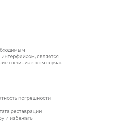
еобходимым
 интерфейсом, является
ние о клиническом случае
ятность погрешности
тата реставрации
ру и избежать