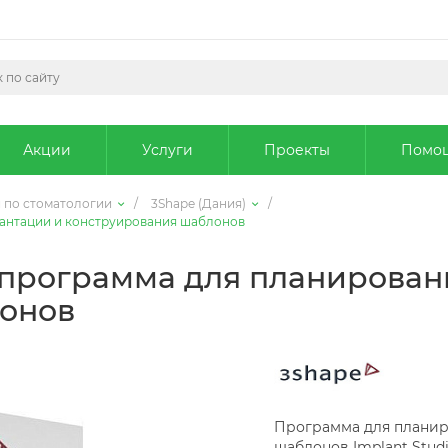
Акции
Услуги
Проекты
Помо
 по стоматологии
/
3Shape (Дания)
/
плантации и конструирования шаблонов
 - программа для планирова
онов
Программа для планир
шаблонов Implant Stud