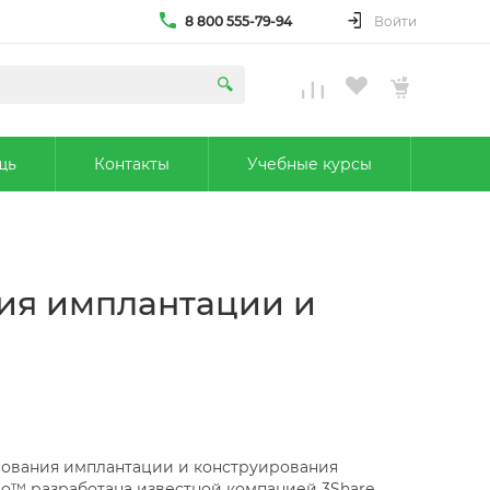
8 800 555-79-94
Войти
щь
Контакты
Учебные курсы
ния имплантации и
ования имплантации и конструирования
io™ разработана известной компанией 3Share.