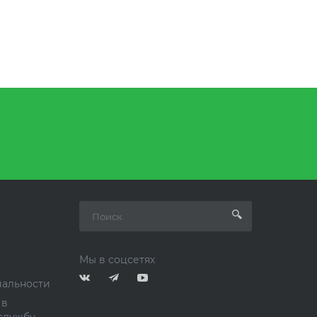
Мы в соцсетях
альности
 в