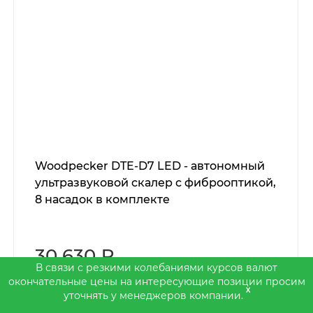
Woodpecker DTE-D7 LED - автономный
ультразвуковой скалер с фиброоптикой,
8 насадок в комплекте
30 630 ₽
В связи с резкими колебаниями курсов валют
окончательные цены на интересующие позиции просим
x
уточнять у менеджеров компании.
В корзину