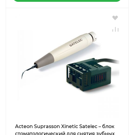
Acteon Suprasson Xinetic Satelec – блок
стоматологический для снятия зубных