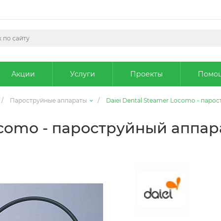
Акции
Услуги
Проекты
Помо
/
Пароструйные аппараты
/
Daiei Dental Steamer Locomo - паро
ocomo - пароструйный аппар