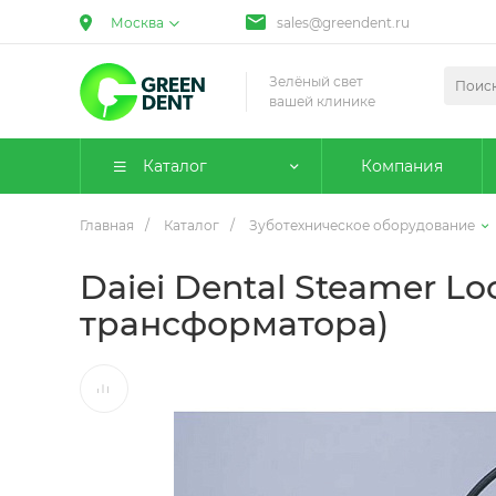
Москва
sales@greendent.ru
Зелёный свет
вашей клинике
Каталог
Компания
Главная
/
Каталог
/
Зуботехническое оборудование
Daiei Dental Steamer L
трансформатора)