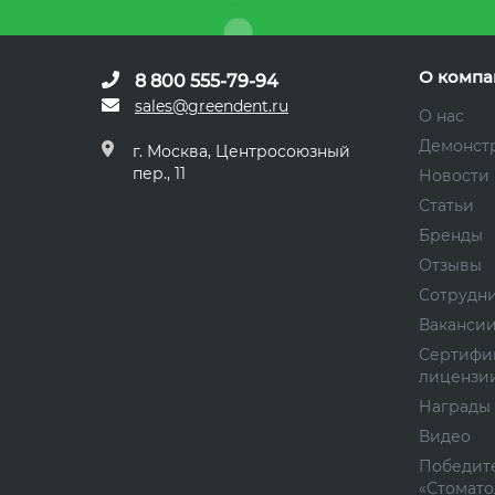
О компа
8 800 555-79-94
sales@greendent.ru
О нас
Демонст
г. Москва, Центросоюзный
пер., 11
Новости
Статьи
Бренды
Отзывы
Сотрудн
Ваканси
Сертифи
лицензи
Награды
Видео
Победите
«Стомато