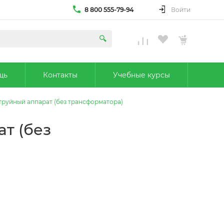
8 800 555-79-94
Войти
щь
Контакты
Учебные курсы
струйный аппарат (без трансформатора)
ат (без