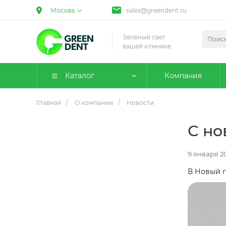
Москва
sales@greendent.ru
Зелёный свет
вашей клинике
Каталог
Компания
Главная
/
О компании
/
Новости
С но
9 января 2
В Новый г