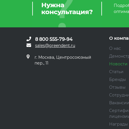
Подроб
оптима
О компа
8 800 555-79-94
sales@greendent.ru
О нас
Демонст
г. Москва, Центросоюзный
пер., 11
Новости
Статьи
Бренды
Отзывы
Сотрудн
Ваканси
Сертифи
лицензи
Награды