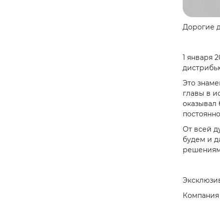
Дорогие д
1 января 
дистрибь
Это знаме
главы в и
оказывал 
постоянно
От всей д
будем и д
решениями
Эксклюзи
Компания