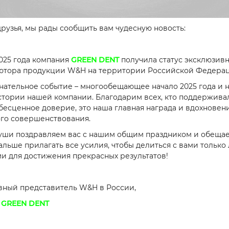
рузья, мы рады сообщить вам чудесную новость:
2025 года компания
GREEN DENT
получила статус эксклюзив
ютора продукции W&H на территории Российской Федера
нательное событие – многообещающее начало 2025 года и 
стории нашей компании. Благодарим всех, кто поддерживал
бесценное доверие, это наша главная награда и вдохновен
го совершенствования.
уши поздравляем вас с нашим общим праздником и обещае
альше прилагать все усилия, чтобы делиться с вами тольк
 для достижения прекрасных результатов!
вный представитель W&H в России,
GREEN DENT