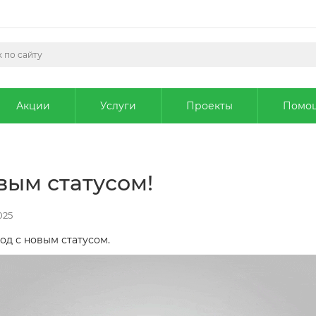
Акции
Услуги
Проекты
Помо
вым статусом!
025
од с новым статусом.