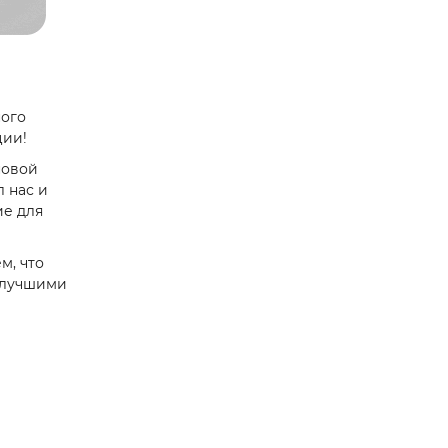
ного
ции!
новой
 нас и
ие для
м, что
о лучшими