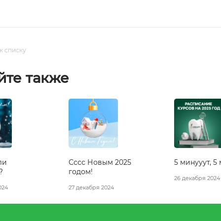
к списку
йте также
ли
Сссс Новым 2025
5 минууут, 5
?
годом!
26 декабря 2024
024
27 декабря 2024