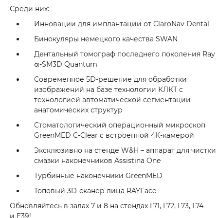
Среди них:
Инновации для имплантации от ClaroNav Dental
Бинокуляры немецкого качества SWAN
Дентальный томограф последнего поколения Ray
α-SM3D Quantum
Современное 5D-решение для обработки
изображений на базе технологии КЛКТ с
технологией автоматической сегментации
анатомических структур
Стоматологический операционный микроскоп
GreenMED C-Clear c встроенной 4К-камерой
Эксклюзивно на стенде W&H – аппарат для чистки
смазки наконечников Assistina One
Турбинные наконечники GreenMED
Топовый 3D-сканер лица RAYFace
Обновляйтесь в залах 7 и 8 на стендах L71, L72, L73, L74
и E39!