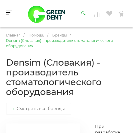
Главная
/
Помощь
/
Бренды
/
Densim (Словакия) - производитель стоматологического
оборудования
Densim (Словакия) -
производитель
стоматологического
оборудования
Смотреть все бренды
При
разработке