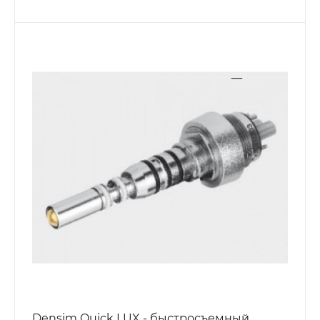
Densim Quick LUX - быстросъемный