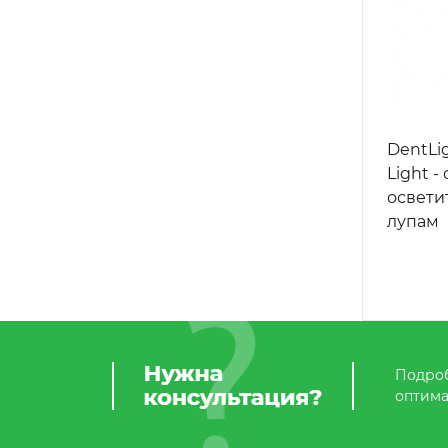
DentLi
Light 
освети
лупам
Подроб
оптима