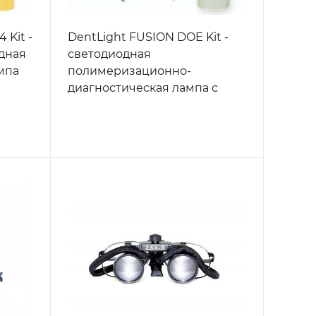
 Kit -
DentLight FUSION DOE Kit -
дная
светодиодная
мпа
полимеризационно-
диагностическая лампа с
функцией
трансиллюминации