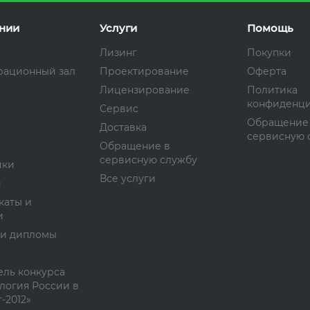
нии
Услуги
Помощь
Лизинг
Покупки
рационный зал
Проектирование
Оферта
Лицензирование
Политика
конфиденци
Сервис
Обращение
Доставка
сервисную 
Обращение в
сервисную службу
ики
Все услуги
и
каты и
и
 и дипломы
ль конкурса
логия России в
-2012»