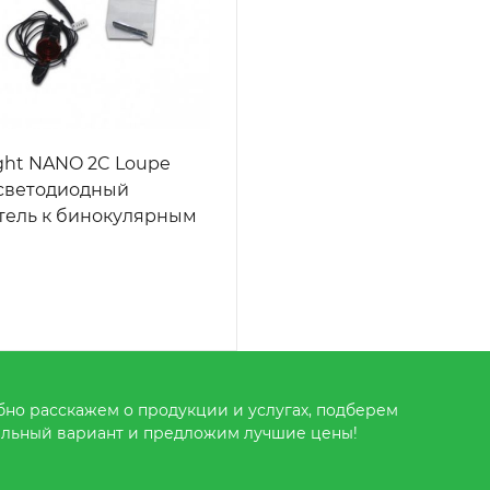
ght NANO 2C Loupe
- светодиодный
тель к бинокулярным
но расскажем о продукции и услугах, подберем
льный вариант и предложим лучшие цены!