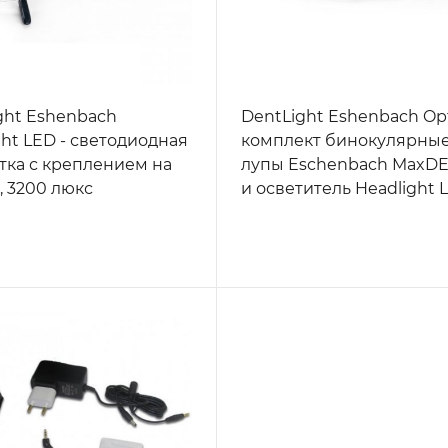
ght Eshenbach
DentLight Eshenbach Opt
ght LED - светодиодная
комплект бинокулярны
тка с креплением на
лупы Eschenbach MaxDE
, 3200 люкс
и осветитель Headlight 