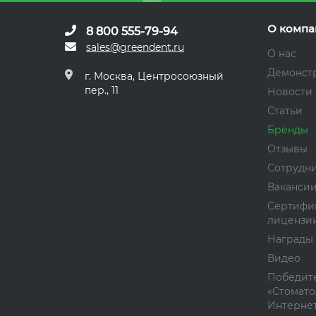
О компа
8 800 555-79-94
sales@greendent.ru
О нас
Демонст
г. Москва, Центросоюзный
пер., 11
Новости
Статьи
Бренды
Отзывы
Сотрудн
Ваканси
Сертифи
лицензи
Награды
Видео
Победите
«Стомато
Интернет