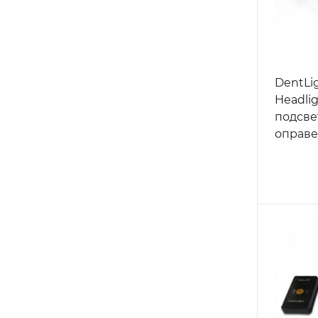
DentLi
Headli
подсве
оправе