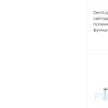
DentLig
светод
полиме
функц
транси
сереб