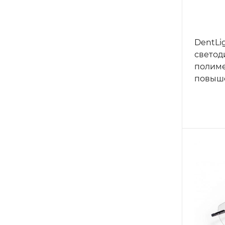
DentLig
светод
полим
повыш
4000 м