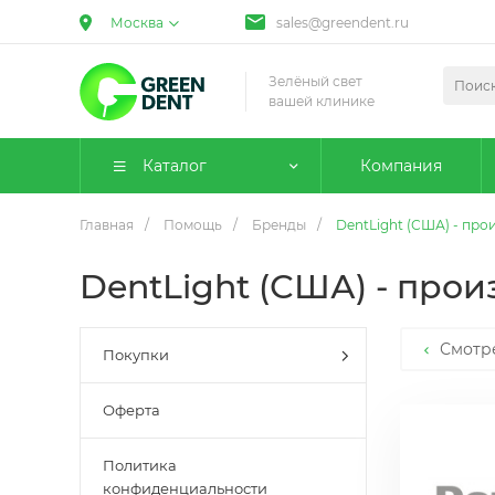
Москва
sales@greendent.ru
Зелёный свет
вашей клинике
Каталог
Компания
Главная
/
Помощь
/
Бренды
/
DentLight (США) - пр
DentLight (США) - про
Смотр
Покупки
Оферта
Политика
конфиденциальности