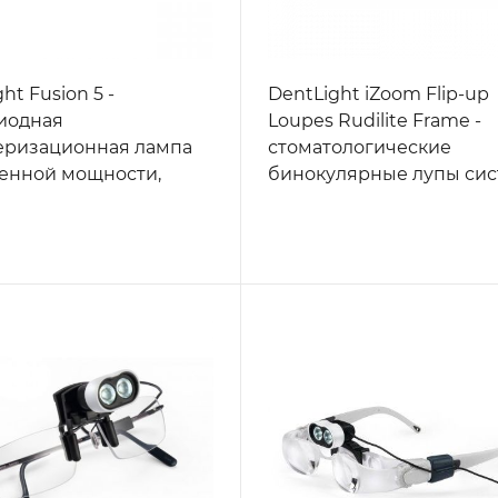
ht Fusion 5 -
DentLight iZoom Flip-up
иодная
Loupes Rudilite Frame -
еризационная лампа
стоматологические
енной мощности,
бинокулярные лупы си
Вт
Flip-up на титановой оп