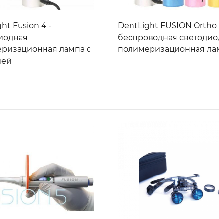
ht Fusion 4 -
DentLight FUSION Ortho 4
иодная
беспроводная светодио
ризационная лампа с
полимеризационная ла
ией
ллюминации, цвет
ристый