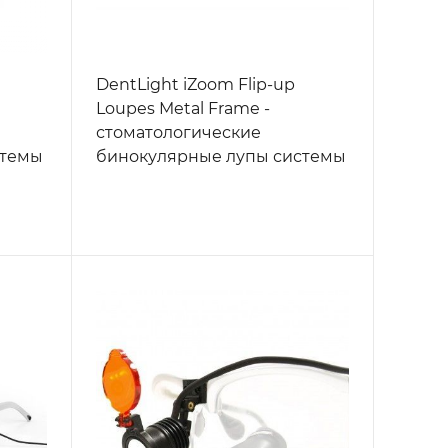
DentLight iZoom Flip-up
Loupes Metal Frame -
стоматологические
стемы
бинокулярные лупы системы
раве
Flip-up на металлической
оправе, увеличение 2.5х