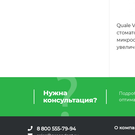
Quale Vi
стомат
микрос
увели
Подроб
оптима
О компа
8 800 555-79-94