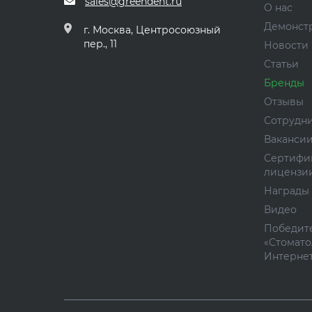
sales@greendent.ru
О нас
Демонст
г. Москва, Центросоюзный
пер., 11
Новости
Статьи
Бренды
Отзывы
Сотрудн
Ваканси
Сертифи
лицензи
Награды
Видео
Победите
«Стомато
Интернет