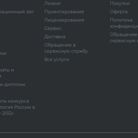
Лизинг
Покупки
рационный зал
Проектирование
Оферта
Лицензирование
Политика
конфиденци
Сервис
Обращение
Доставка
сервисную 
Обращение в
сервисную службу
ики
Все услуги
и
каты и
и
 и дипломы
ль конкурса
логия России в
-2012»