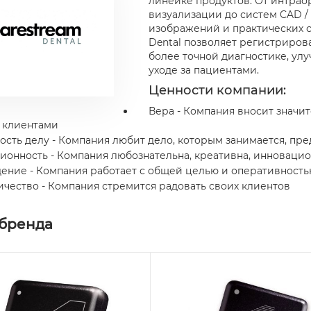
линейке продуктов. От интрао
визуализации до систем CAD /
изображений и практических с
Dental позволяет регистриров
более точной диагностике, ул
уходе за пациентами.
Ценности компании:
Вера - Компания вносит значи
с клиентами
сть делу - Компания любит дело, которым занимается, пре
ионность - Компания любознательна, креативна, инновацио
ение - Компания работает с общей целью и оперативность
чество - Компания стремится радовать своих клиентов
 бренда