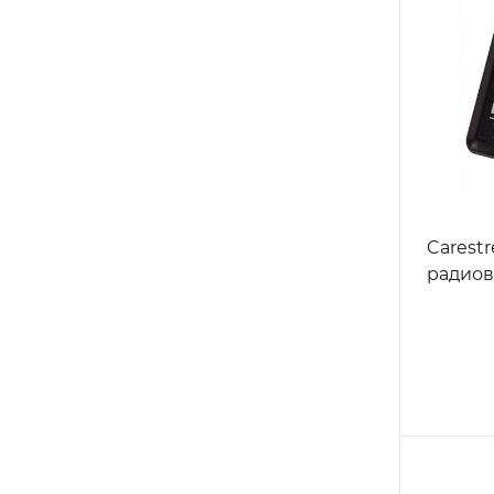
Carest
радио