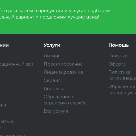
но расскажем о продукции и услугах, подберем
льный вариант и предложим лучшие цены!
нии
Услуги
Помощь
Лизинг
Покупки
рационный зал
Проектирование
Оферта
Лицензирование
Политика
конфиденци
Сервис
Обращение
Доставка
сервисную 
Обращение в
сервисную службу
ики
Все услуги
и
каты и
и
 и дипломы