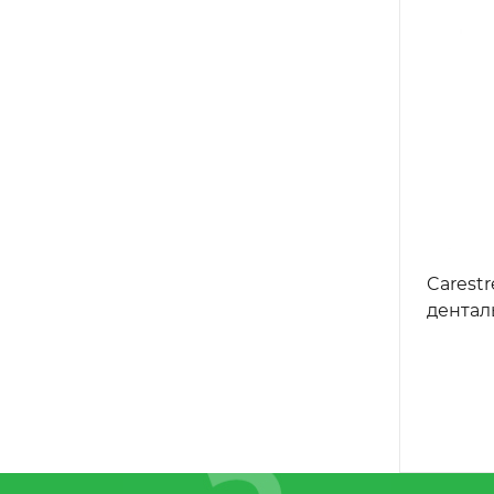
Carest
дентал