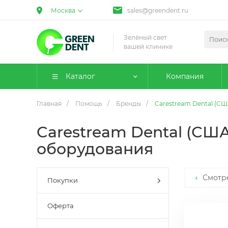
Москва
sales@greendent.ru
Зелёный свет
вашей клинике
Каталог
Компания
Главная
/
Помощь
/
Бренды
/
Carestream Dental (С
Carestream Dental (СШ
оборудования
Смотр
Покупки
Оферта