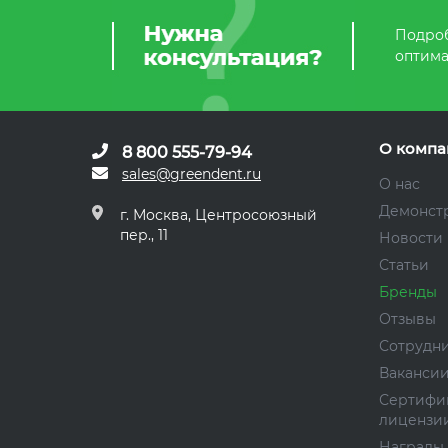
Подроб
оптима
О компа
8 800 555-79-94
sales@greendent.ru
О нас
Демонст
г. Москва, Центросоюзный
пер., 11
Новости
Статьи
Бренды
Отзывы
Сотрудн
Ваканси
Сертифи
лицензи
Награды