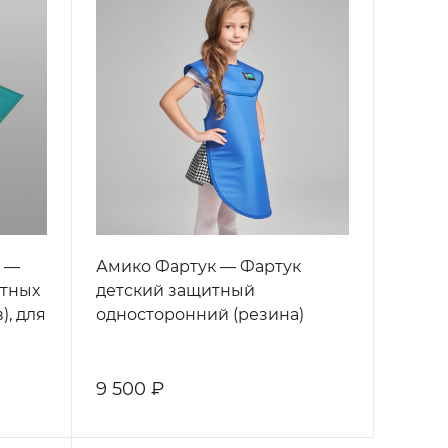
1 —
Амико Фартук — Фартук
итных
детский защитный
), для
односторонний (резина)
9 500 ₽