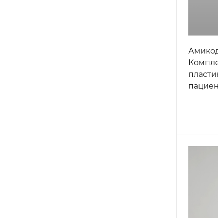
Амикод
Компле
пласти
пациен