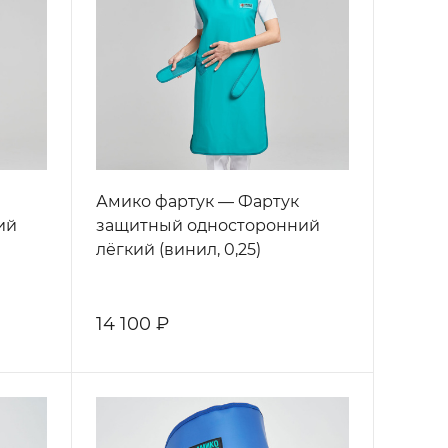
Амико фартук — Фартук
ий
защитный односторонний
лёгкий (винил, 0,25)
14 100 ₽