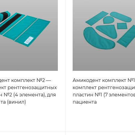
ент комплект №2 —
Амикодент комплект №
кт рентгенозащитных
комплект рентгенозащ
н №2 (4 элемента), для
пластин №1 (7 элементов
та (винил)
пациента