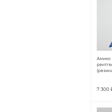
Амико 
рентге
(резин
7 300 