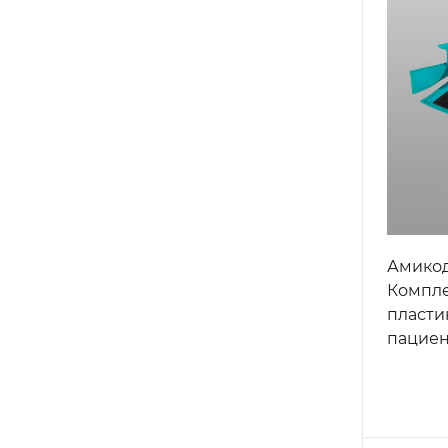
Амикод
Компле
пласти
пациен