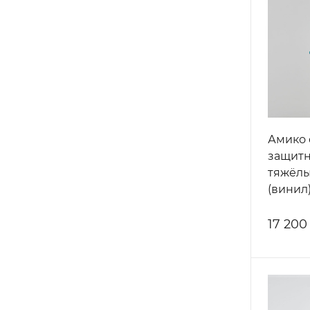
Амико 
защит
тяжёлы
(винил
17 200