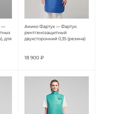
1 —
Амико Фартук — Фартук
итных
рентгенозащитный
), для
двухсторонний 0,35 (резина)
18 900 ₽