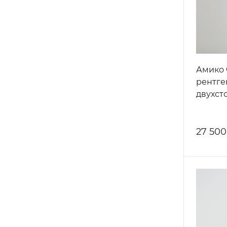
Амико 
рентг
двухст
27 500