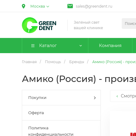
Москва
sales@greendent.ru
Зелёный свет
вашей клинике
Каталог
Компания
Главная
/
Помощь
/
Бренды
/
Амико (Россия) - про
Амико (Россия) - прои
Смотр
Покупки
Оферта
Политика
конфиденциальности