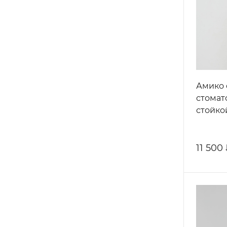
Амико 
стомат
стойкой
11 500