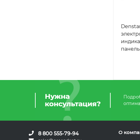
Denstar
электр
индика
панел
Подроб
оптима
О компа
8 800 555-79-94