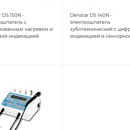
 DS 150N -
Denstar DS 140N -
ошпатель с
электрошпатель
ованным нагревом и
зуботехнический с циф
вой индикацией
индикацией и сенсорно
панелью