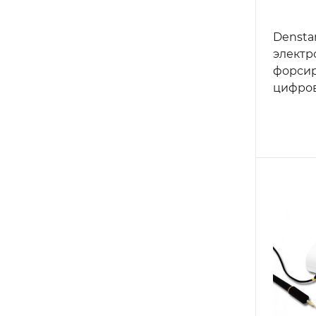
Denstar
электр
форсир
цифро