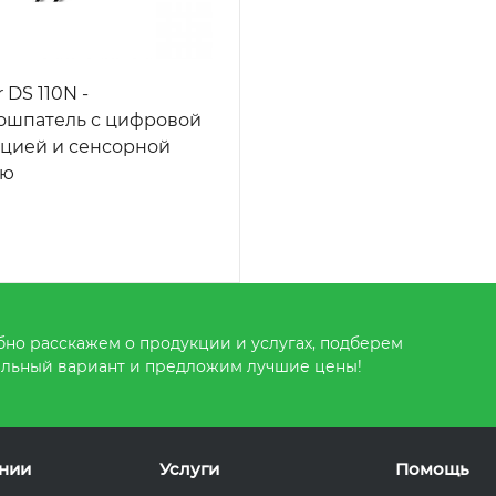
 DS 110N -
ошпатель с цифровой
цией и сенсорной
ью
но расскажем о продукции и услугах, подберем
льный вариант и предложим лучшие цены!
нии
Услуги
Помощь