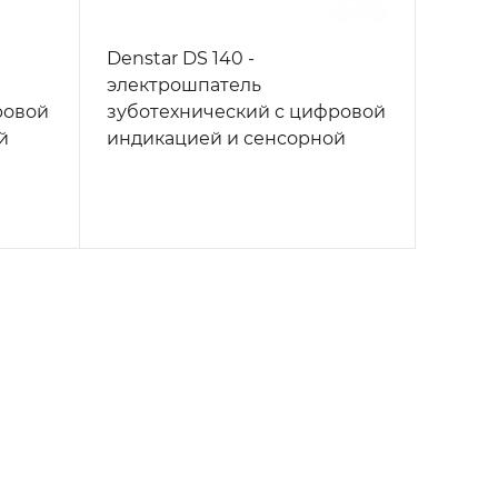
Denstar DS 140 -
электрошпатель
ровой
зуботехнический с цифровой
й
индикацией и сенсорной
панелью, 2 программы
памяти