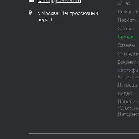
sales@greendent.ru
О нас
Демонст
г. Москва, Центросоюзный
пер., 11
Новости
Статьи
Бренды
Отзывы
Сотрудн
Ваканси
Сертифи
лицензи
Награды
Видео
Победите
«Стомато
Интернет