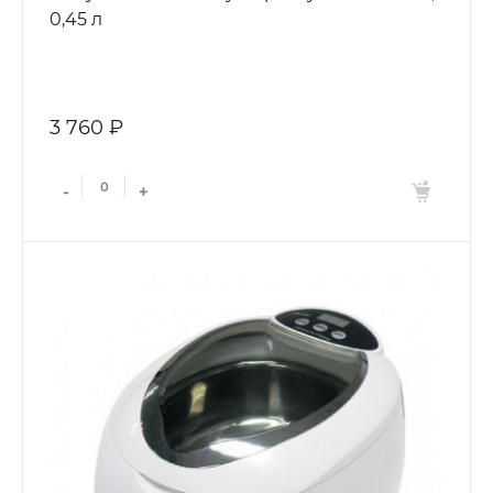
0,45 л
3 760 ₽
-
+