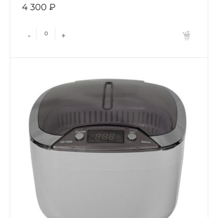
4 300 ₽
-
+