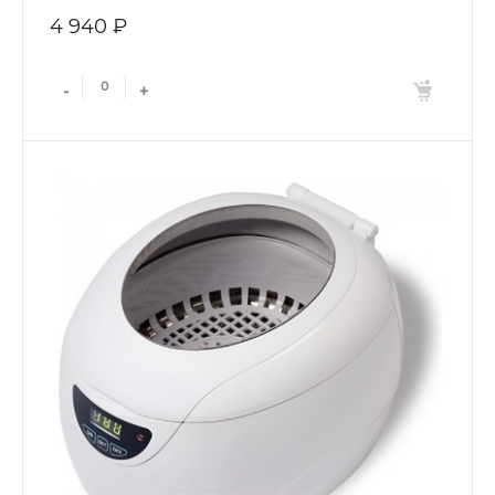
4 940 ₽
-
+