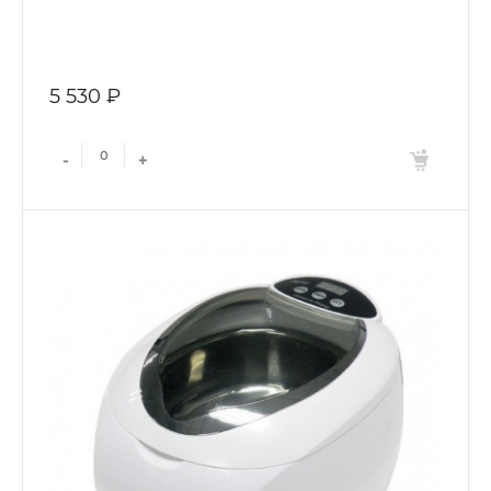
5 530 ₽
-
+