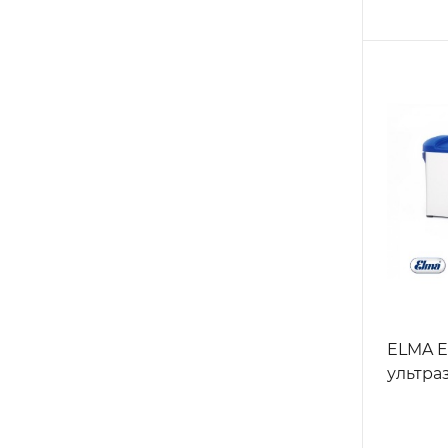
ELMA E
ультраз