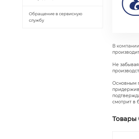
Обращение в сервисную
службу
В компании
производит
Не забывая
производст
Основным п
придержива
подтвержда
смотрит в 
Товары