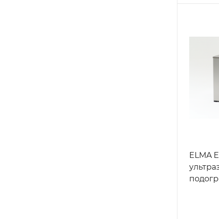
ELMA E
ультра
подогр