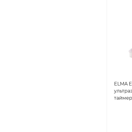
ELMA E
ультра
таймеро