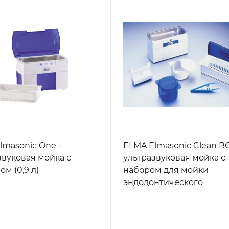
lmasonic One -
ELMA Elmasonic Clean BO
звуковая мойка с
ультразвуковая мойка с
м (0,9 л)
набором для мойки
эндодонтического
инструмента (0,9 л)