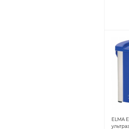
ELMA E
ультраз