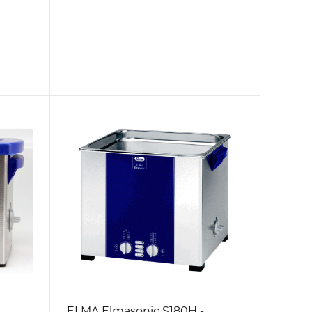
ELMA Elmasonic S180H -