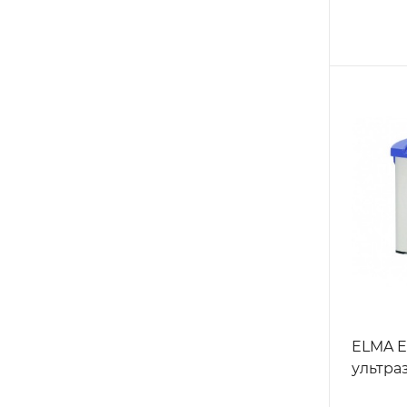
ELMA E
ультраз