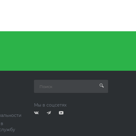
Мы в соцсетях
альности
 в
службу