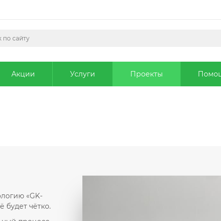
Акции
Услуги
Проекты
Помо
ологию «GK-
ё будет чётко.