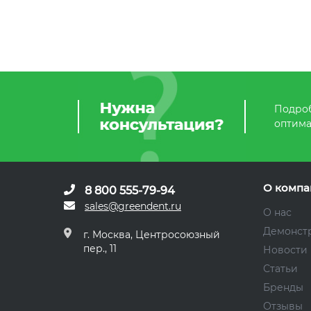
Подроб
оптима
О компа
8 800 555-79-94
sales@greendent.ru
О нас
Демонст
г. Москва, Центросоюзный
пер., 11
Новости
Статьи
Бренды
Отзывы