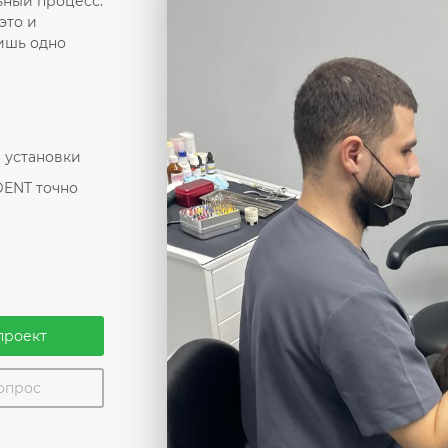
ьный процесс.
это и
лишь одно
е установки
DENT точно
проект
вопрос