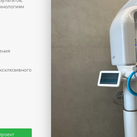
зультатов,
ехнологиям
ения
ксклюзивного
проект