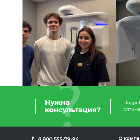
Подроб
оптима
О компа
8 800 555-79-94