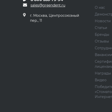
sales@greendent.ru
О нас
Демонст
г. Москва, Центросоюзный
пер., 11
Новости
Статьи
Бренды
Отзывы
Сотрудн
Ваканси
Сертифи
лицензи
Награды
Видео
Победите
«Стомато
Интернет