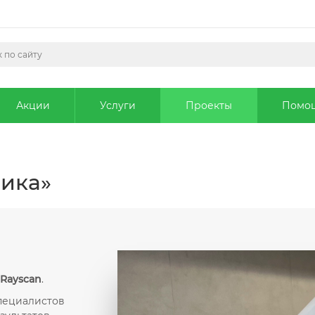
Акции
Услуги
Проекты
Помо
ника»
Rayscan
.
пециалистов