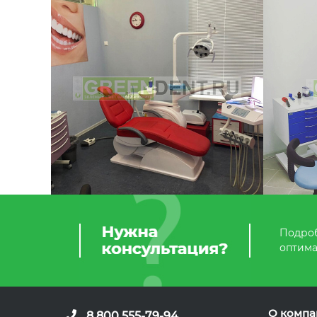
Подроб
оптима
О компа
8 800 555-79-94