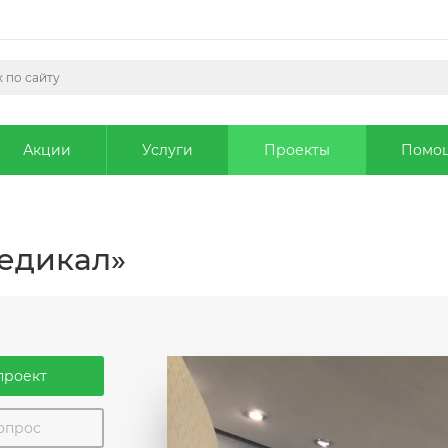
Акции
Услуги
Проекты
Помо
едикал»
проект
вопрос