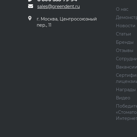
sales@greendent.ru
О нас
Демонст
г. Москва, Центросоюзный
пер., 11
Новости
Статьи
Бренды
Отзывы
Сотрудн
Ваканси
Сертифи
лицензи
Награды
Видео
Победите
«Стомато
Интернет