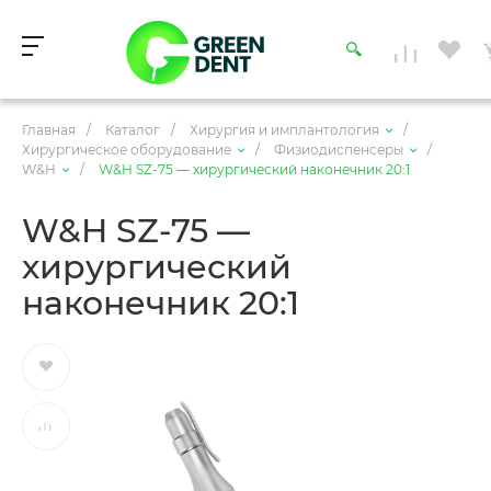
Главная
/
Каталог
/
Хирургия и имплантология
/
Хирургическое оборудование
/
Физиодиспенсеры
/
W&H
/
W&H SZ-75 — хирургический наконечник 20:1
W&H SZ-75 —
хирургический
наконечник 20:1