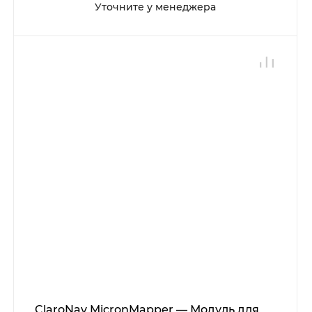
Уточните у менеджера
ClaroNav MicronMapper — Модуль для