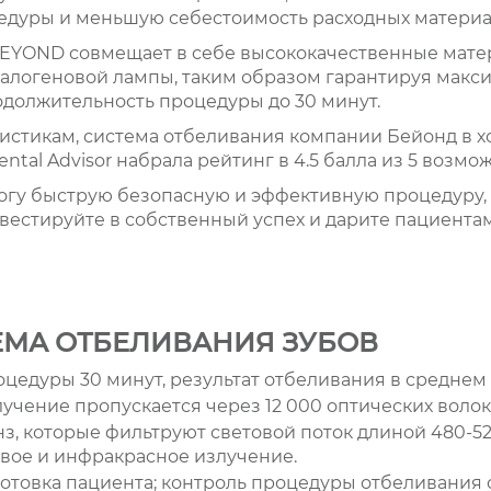
дуры и меньшую себестоимость расходных материал
BEYOND совмещает в себе высококачественные мат
алогеновой лампы, таким образом гарантируя макс
должительность процедуры до 30 минут.
истикам, система отбеливания компании Бейонд в х
al Advisor набрала рейтинг в 4.5 балла из 5 возмо
огу быструю безопасную и эффективную процедуру, 
вестируйте в собственный успех и дарите пациент
ЕМА ОТБЕЛИВАНИЯ ЗУБОВ
едуры 30 минут, результат отбеливания в среднем 
учение пропускается через 12 000 оптических волок
з, которые фильтруют световой поток длиной 480-5
вое и инфракрасное излучение.
готовка пациента; контроль процедуры отбеливания