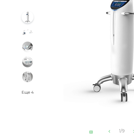
Еще
4
1/9