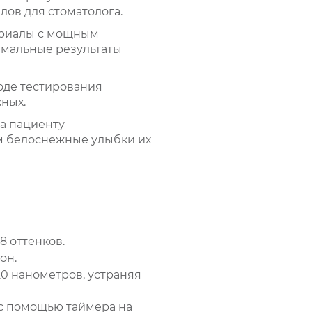
ов для стоматолога.
ериалы с мощным
имальные результаты
оде тестирования
жных.
а пациенту
ам белоснежные улыбки их
8 оттенков.
он.
20 нанометров, устраняя
 с помощью таймера на