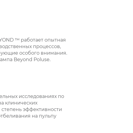
EYOND ™ работает опытная
водственных процессов,
ебующие особого внимания.
ампа Beyond Poluse.
ельных исследованиях по
ва клинических
и степень эффективности
отбеливания на пульпу