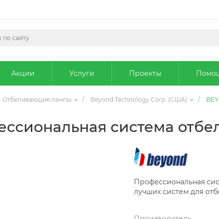
Акции
Услуги
Проекты
Помо
Отбеливающие лампы
/
Beyond Technology Corp. (США)
/
BEY
ссиональная система отбе
Профессиональная сист
лучших систем для отб
Производитель