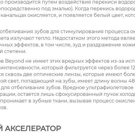
 производится путем воздействия перекиси водород
епосредственно под эмалью). Когда перекись водород
канальцах окисляется, и появляется белый цвет, ко
 отбеливания зубов для стимулирования процесса о
та излучают тепло. Недостатком этого метода являе
ных эффектов, в том числе, зуд и раздражение кожи
й степени.
в Beyond не имеет этих вредных эффектов из-за ис
 интенсивности, который фильтруется через более 1
ся сквозь две оптические линзы, которые имеют бол
ой свет, попадающий на зубы, имеет длину волны 480
для отбеливания зубов. Вредное ультрафиолетовое 
рации, остается лишь сфокусированный пучок холод
о проникает в зубные ткани, вызывая процесс окисле
ов.
 АКСЕЛЕРАТОР