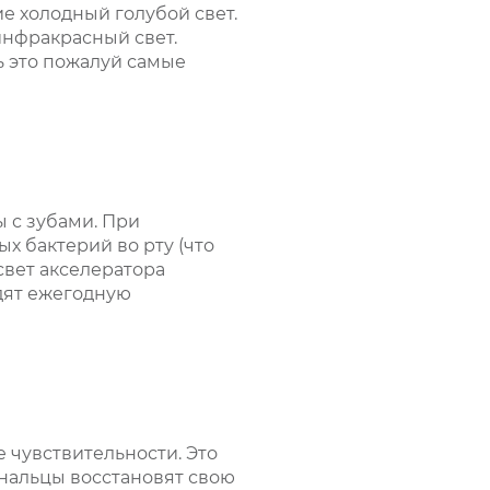
 холодный голубой свет.
инфракрасный свет.
 это пожалуй самые
 с зубами. При
х бактерий во рту (что
свет акселератора
дят ежегодную
чувствительности. Это
анальцы восстановят свою