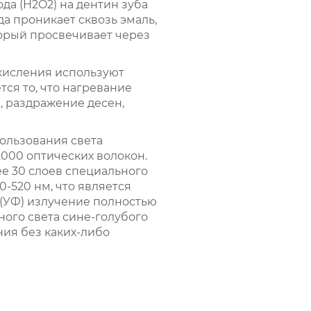
а (H2O2) на дентин зуба
а проникает сквозь эмаль,
торый просвечивает через
кисления используют
тся то, что нагревание
, раздражение десен,
пользования света
2000 оптических волокон.
ее 30 слоев специального
-520 нм, что является
(УФ) излучение полностью
ного света сине-голубого
ния без каких-либо