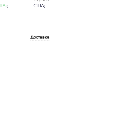
США)
;
США;
Доставка