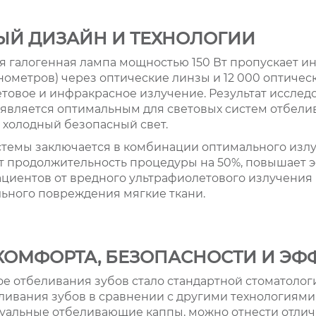
Й ДИЗАЙН И ТЕХНОЛОГИИ
 галогенная лампа мощностью 150 Вт пропускает и
нометров) через оптические линзы и 12 000 оптическ
товое и инфракрасное излучение. Результат исслед
 является оптимальным для световых систем отбели
 холодный безопасный свет.
темы заключается в комбинации оптимального изл
ет продолжительность процедуры на 50%, повышает 
циентов от вредного ультрафиолетового излучения 
ьного повреждения мягкие ткани.
ОМФОРТА, БЕЗОПАСНОСТИ И ЭФ
ое отбеливания зубов стало стандартной стоматолог
вания зубов в сравнении с другими технологиями,
уальные отбеливающие каппы, можно отнести отлич