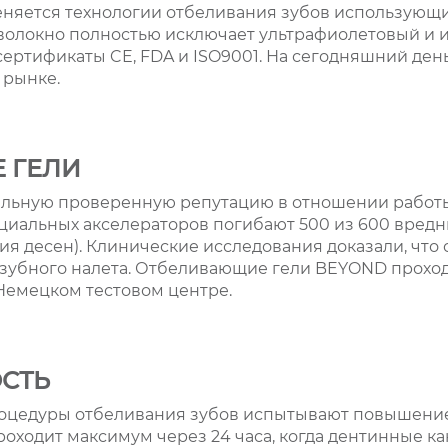
няется технологии отбеливания зубов использующие
волокно полностью исключает ультрафиолетовый и 
ртификаты CE, FDA и ISO9001. На сегодняшний день
 рынке.
 ГЕЛИ
льную проверенную репутацию в отношении работы
иальных акселераторов погибают 500 из 600 вредны
я десен). Клинические исследования доказали, что 
 зубного налета. Отбеливающие гели BEYOND прохо
Немецком тестовом центре.
СТЬ
оцедуры отбеливания зубов испытывают повышение 
оходит максимум через 24 часа, когда дентинные к