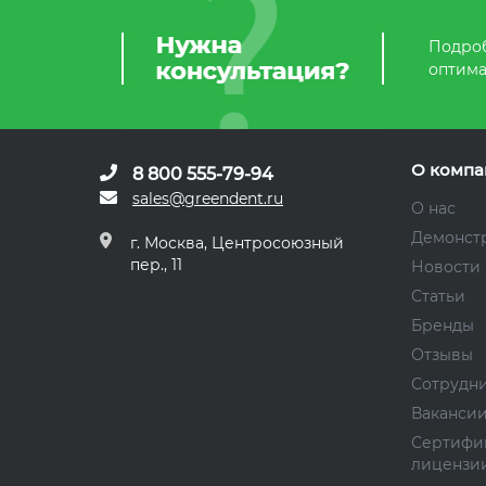
Подроб
оптима
О компа
8 800 555-79-94
sales@greendent.ru
О нас
Демонст
г. Москва, Центросоюзный
пер., 11
Новости
Статьи
Бренды
Отзывы
Сотрудн
Ваканси
Сертифи
лицензи