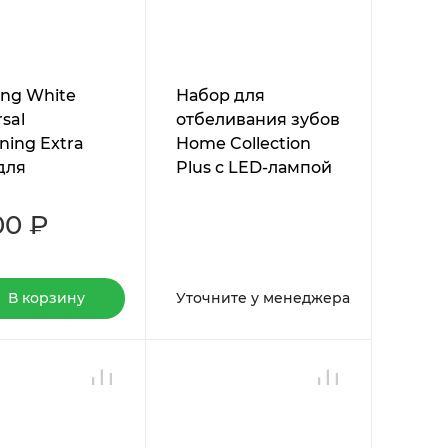
ng White
Набор для
sal
отбеливания зубов
ning Extra
Home Collection
для
Plus с LED-лампой
ссионального
ивания
00 ₽
В корзину
Уточните у менеджера