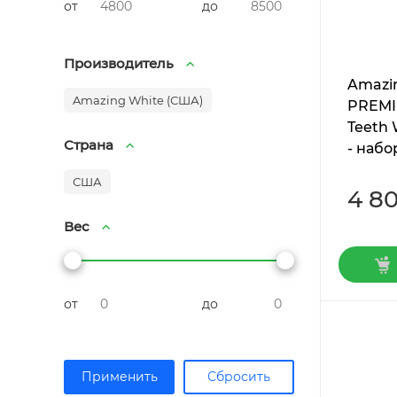
от
до
Производитель
Amazi
Amazing White (США)
PREM
Teeth 
Страна
- набо
клини
США
отбел
4 8
Вес
от
до