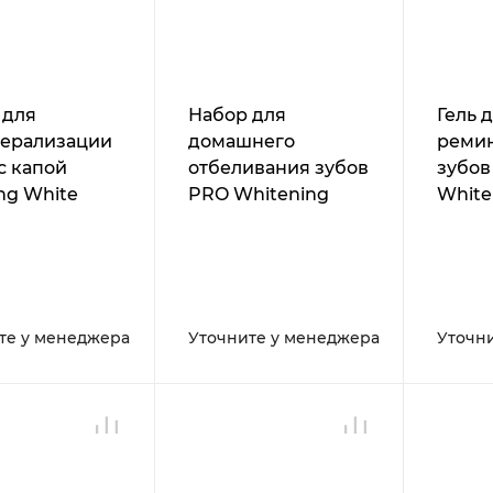
 для
Набор для
Гель 
ерализации
домашнего
реми
с капой
отбеливания зубов
зубов
ng White
PRO Whitening
White
 Set
Home Kit
те у менеджера
Уточните у менеджера
Уточн