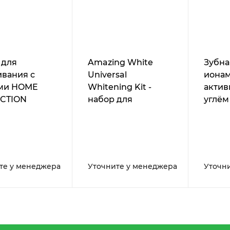
 для
Amazing White
Зубна
ивания с
Universal
ионам
ми HOME
Whitening Kit -
акти
CTION
набор для
углём
ood Smile
химического
(medi
отбеливания
White
те у менеджера
Уточните у менеджера
Уточн