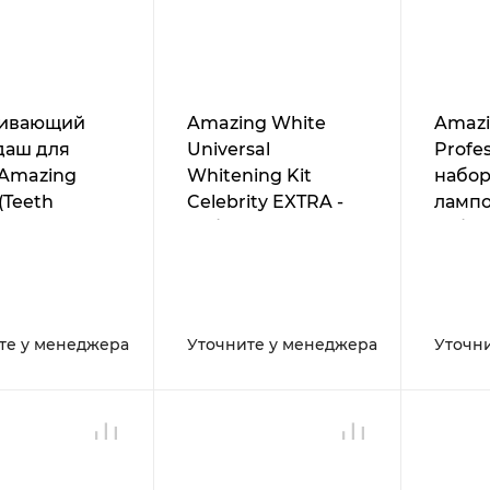
ивающий
Amazing White
Amazi
даш для
Universal
Profes
 Amazing
Whitening Kit
набор
(Teeth
Celebrity EXTRA -
лампо
ing Pen)
набор для
отбел
клинического
отбеливания
те у менеджера
Уточните у менеджера
Уточн