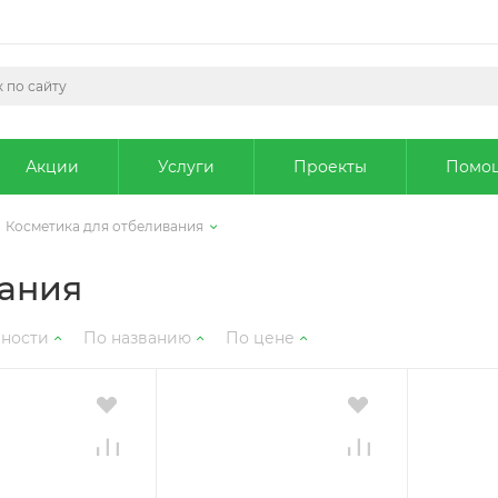
Акции
Услуги
Проекты
Помо
Косметика для отбеливания
вания
рности
По названию
По цене