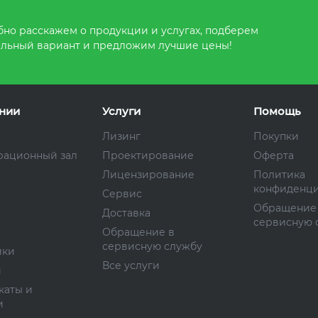
но расскажем о продукции и услугах, подберем
льный вариант и предложим лучшие цены!
нии
Услуги
Помощь
Лизинг
Покупки
рационный зал
Проектирование
Оферта
Лицензирование
Политика
конфиденци
Сервис
Обращение
Доставка
сервисную 
Обращение в
сервисную службу
ики
Все услуги
и
каты и
и