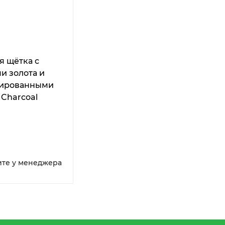
я щётка с
и золота и
вированными
 Charcoal
um) Amazing
ите у менеджера