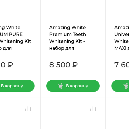
ng White
Amazing White
Amazi
IUM PURE
Premium Teeth
Univer
Whitening Kit
Whitening Kit -
White
р для
набор для
MAXI 
ческого
профессионального
профе
ивания
отбеливания
отбел
00 ₽
8 500 ₽
7 6
В корзину
В корзину