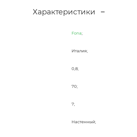
Характеристики
Fona
;
Италия;
0,8;
70;
7;
Настенный;