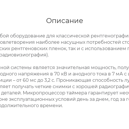
Описание
бой оборудование для классической рентгенографии
овлетворения наиболее насущных потребностей стом
ких рентгеновских пленок, так и с использованием
радиовизиография).
ной системы является значительная мощность, пол
дного напряжения в 70 кВ и анодного тока в 7 мА 
ции – от 60 мс до 3,2 с. Проникающая способность 
ляет получать четкие снимки с хорошей радиограф
я деталей. Микропроцессор таймера гарантирует н
не эксплуатационных условий день за днем, год за 
родолжительного времени.