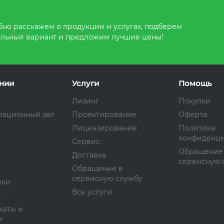
но расскажем о продукции и услугах, подберем
льный вариант и предложим лучшие цены!
нии
Услуги
Помощь
Лизинг
Покупки
рационный зал
Проектирование
Оферта
Лицензирование
Политика
конфиденци
Сервис
Обращение
Доставка
сервисную 
Обращение в
сервисную службу
ики
Все услуги
и
каты и
и