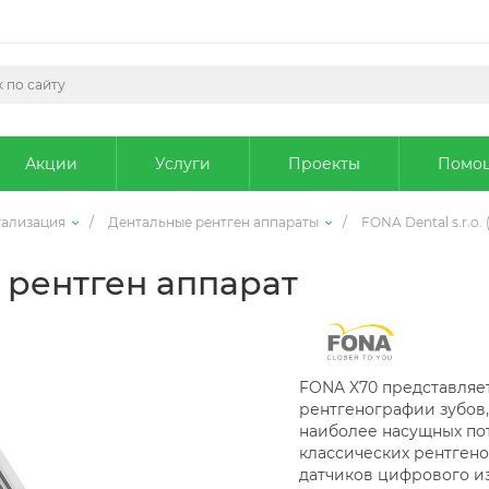
Акции
Услуги
Проекты
Помо
уализация
/
Дентальные рентген аппараты
/
FONA Dental s.r.o.
 рентген аппарат
FONA X70 представляе
рентгенографии зубов
наиболее насущных пот
классических рентгено
датчиков цифрового и