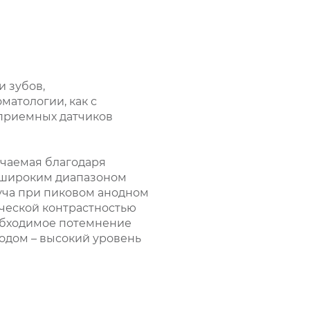
 зубов,
атологии, как с
 приемных датчиков
учаемая благодаря
с широким диапазоном
луча при пиковом анодном
ической контрастностью
еобходимое потемнение
годом – высокий уровень