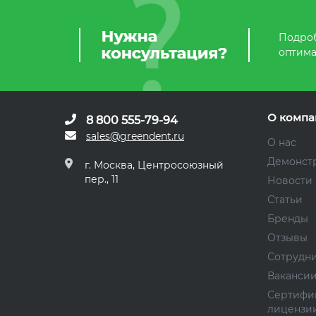
Подроб
оптима
О компа
8 800 555-79-94
sales@greendent.ru
О нас
Демонст
г. Москва, Центросоюзный
пер., 11
Новости
Статьи
Бренды
Отзывы
Сотрудн
Ваканси
Сертифи
лицензи