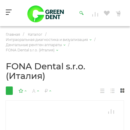
Главная
/
Каталог
/
Интраоральная диагностика и визуализация
/
Дентальные рентген аппараты
/
FONA Dental s.r.o. (Италия)
FONA Dental s.r.o.
(Италия)