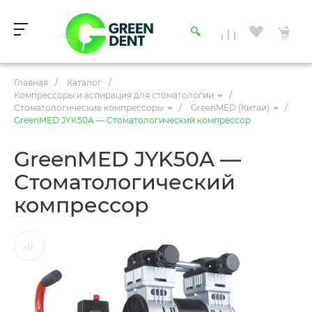
Главная
/
Каталог
/
Компрессоры и аспирация для стоматологии
/
Стоматологические компрессоры
/
GreenMED (Китай)
/
GreenMED JYK50A — Стоматологический компрессор
GreenMED JYK50A —
Стоматологический
компрессор