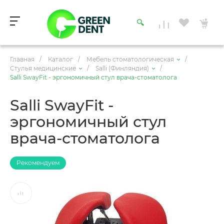
Главная
/
Каталог
/
Мебель стоматологическая
/
Стулья медицинские
/
Salli (Финляндия)
/
Salli SwayFit - эргономичный стул врача-стоматолога
Salli SwayFit -
эргономичный стул
врача-стоматолога
Рекомендуем