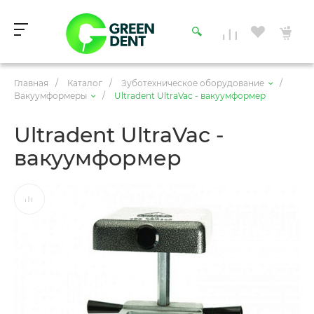
Главная
/
Каталог
/
Зуботехническое оборудование
/
Вакуумформеры
/
Ultradent UltraVac - вакуумформер
Ultradent UltraVac -
вакуумформер