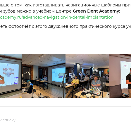
льше о том, как изготавливать навигационные шаблоны пр
и зубов можно в учебном центре
Green Dent Academy
:
academy.ru/advanced-navigation-in-dental-implantation
еть фотоотчёт с этого двухдневного практического курса у
к списку