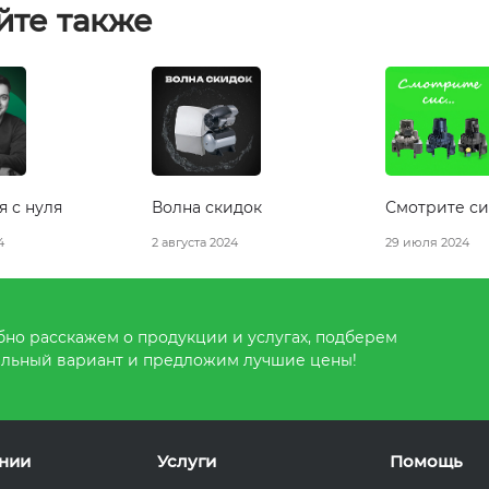
йте также
 с нуля
Волна скидок
Смотрите си
4
2 августа 2024
29 июля 2024
но расскажем о продукции и услугах, подберем
льный вариант и предложим лучшие цены!
нии
Услуги
Помощь