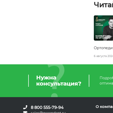
Чита
Ортопедия
6 августа 202
Подроб
оптима
О компа
8 800 555-79-94