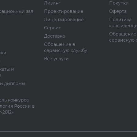
Лизинг
Покупки
рационный зал
Проектирование
Оферта
Лицензирование
Политика
конфиденци
Сервис
Обращение
Доставка
сервисную 
Обращение в
сервисную службу
ики
Все услуги
и
каты и
и
 и дипломы
ль конкурса
логия России в
-2012»