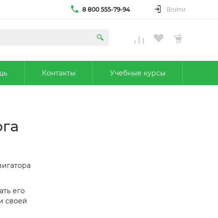
8 800 555-79-94
Войти
щь
Контакты
Учебные курсы
ога
вигатора
ать его
и своей