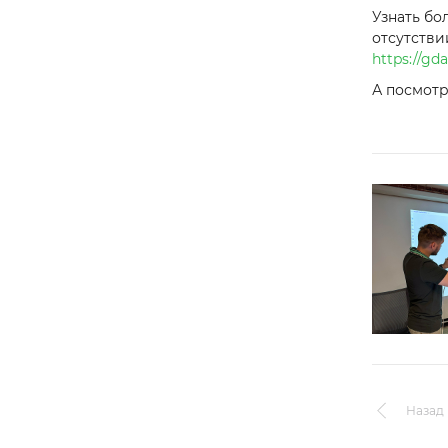
Узнать бо
отсутстви
https://gd
А посмотр
Назад 