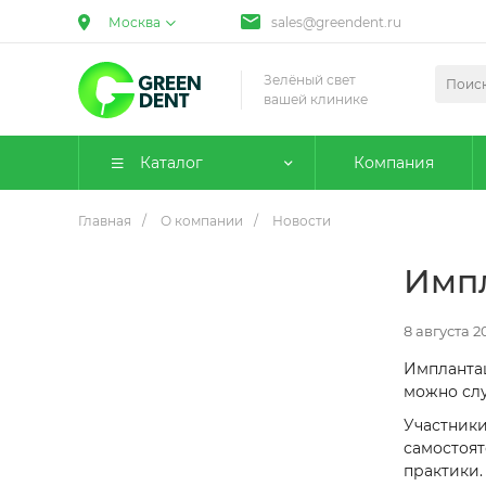
Москва
sales@greendent.ru
Зелёный свет
вашей клинике
Каталог
Компания
Главная
/
О компании
/
Новости
Импл
8 августа 2
Имплантац
можно слу
Участники
самостоят
практики.