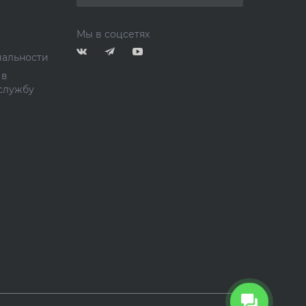
Мы в соцсетях
альности
 в
службу