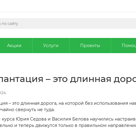
Акции
Услуги
Проекты
Помо
антация – это длинная дор
024
ия – это длинная дорога, на которой без использования на
чайно свернуть не туда.
 курса Юрия Седова и Василия Белова научились настраив
ельно и теперь движутся только в правильном направлени