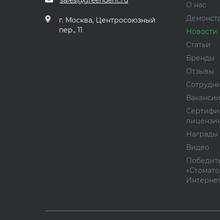
sales@greendent.ru
О нас
Демонст
г. Москва, Центросоюзный
пер., 11
Новости
Статьи
Бренды
Отзывы
Сотрудн
Ваканси
Сертифи
лицензи
Награды
Видео
Победите
«Стомато
Интернет