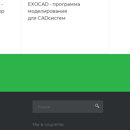
 -
EXOCAD - программа
ор
моделирования
для CADсистем
Мы в соцсетях