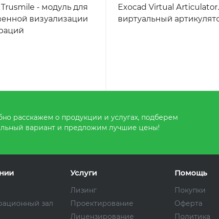
Trusmile - модуль для
Exocad Virtual Аrticulator.
венной визуализации
виртуальный артикулят
раций
но расскажем о продукции и услугах, подберем
льный вариант и предложим лучшие цены!
нии
Услуги
Помощь
Лизинг
Покупки
рационный зал
Проектирование
Оферта
Лицензирование
Политика