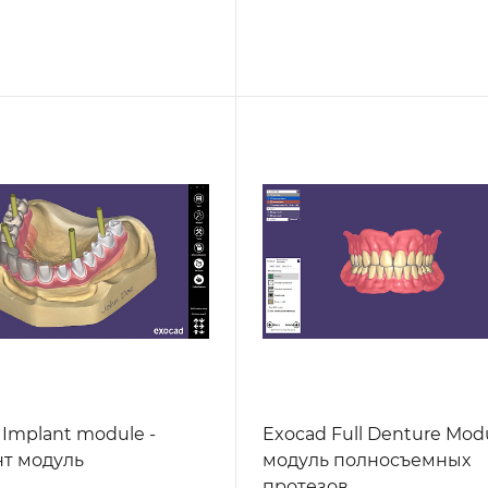
 Implant module -
Exocad Full Denture Modu
т модуль
модуль полносъемных
протезов