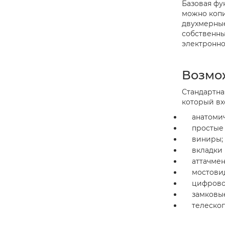
Базовая фу
можно копи
двухмерные
собственны
электронно
Возмо
Стандартна
который вх
анатоми
простые 
виниры;
вкладки 
аттачмен
мостовид
цифрово
замковы
телеско