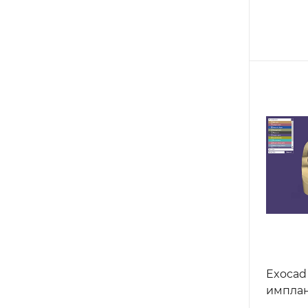
Exocad
имплан