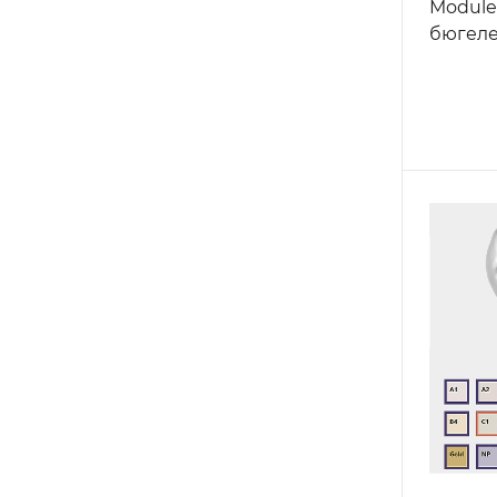
Module
бюгел