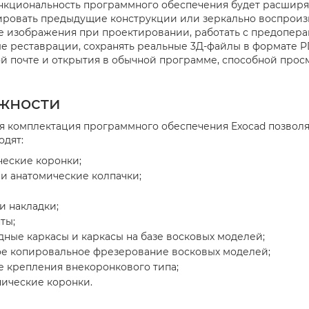
нкциональность программного обеспечения будет расширят
ровать предыдущие конструкции или зеркально воспроизв
 изображения при проектировании, работать с предопера
е реставрации, сохранять реальные 3Д-файлы в формате 
й почте и открытия в обычной программе, способной прос
жности
я комплектация программного обеспечения Exocad позволя
одят:
ческие коронки;
и анатомические колпачки;
и накладки;
ты;
ные каркасы и каркасы на базе восковых моделей;
е копировальное фрезерование восковых моделей;
е крепления внекоронкового типа;
пические коронки.