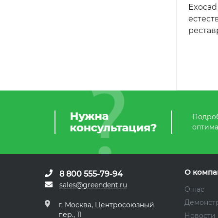
Exocad 
естест
рестав
Подроб
оптима
О компа
8 800 555-79-94
sales@greendent.ru
О нас
Демонст
г. Москва, Центросоюзный
пер., 11
Новости