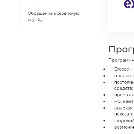
Обращение в сервисную
службу
Прог
Программно
Exocad 
открыто
постоян
средств;
простота
мощный 
высокая 
показате
широкий
возможн