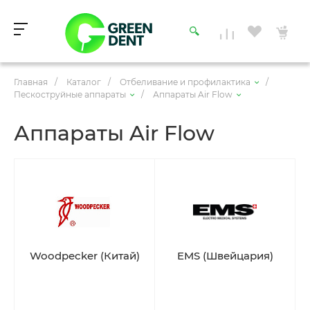
Главная
/
Каталог
/
Отбеливание и профилактика
/
Пескоструйные аппараты
/
Аппараты Air Flow
Аппараты Air Flow
Woodpecker (Китай)
EMS (Швейцария)