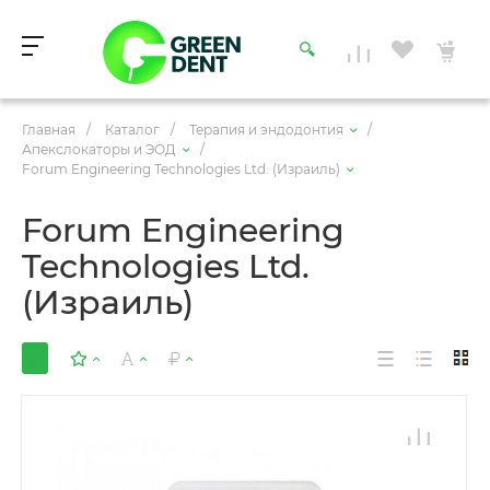
Главная
/
Каталог
/
Терапия и эндодонтия
/
Апекслокаторы и ЭОД
/
Forum Engineering Technologies Ltd. (Израиль)
Forum Engineering
Technologies Ltd.
(Израиль)