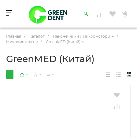
Главная
/
Каталог
/
Наконечники и микромоторы
/
Микромоторы
/
GreenMED (Китай)
GreenMED (Китай)