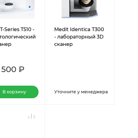
T-Series T510 -
Medit Identica T300
тологический
- лабораторный 3D
анер
сканер
 500 ₽
В корзину
Уточните у менеджера