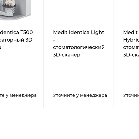
Identica T500
Medit Identica Light
Medit 
ораторный 3D
-
Hybrid
р
стоматологический
стома
3D-сканер
3D-ск
те у менеджера
Уточните у менеджера
Уточн