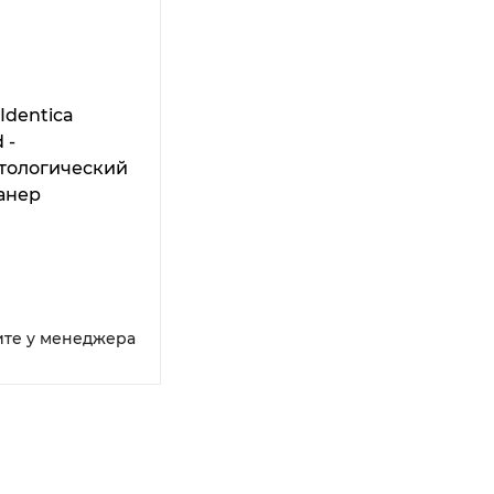
Identica
 -
тологический
анер
ите у менеджера