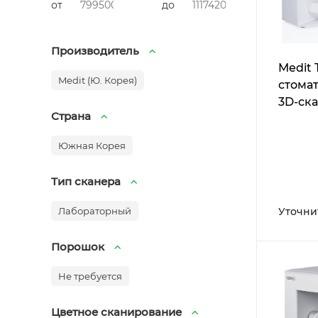
от
до
Производитель
Medit T
Medit (Ю. Корея)
стома
3D-ск
Страна
Южная Корея
Тип сканера
Лабораторный
Уточни
Порошок
Не требуется
Цветное сканирование