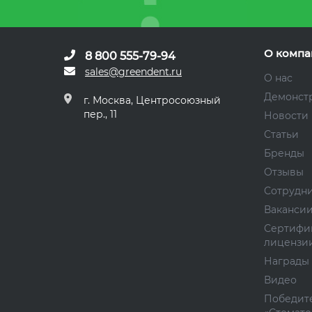
О компа
8 800 555-79-94
sales@greendent.ru
О нас
Демонст
г. Москва, Центросоюзный
пер., 11
Новости
Статьи
Бренды
Отзывы
Сотрудн
Ваканси
Сертифи
лицензи
Награды
Видео
Победите