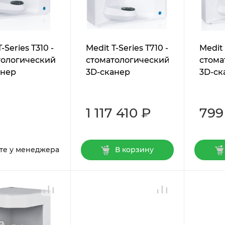
-Series T310 -
Medit T-Series T710 -
Medit 
тологический
стоматологический
стома
анер
3D-сканер
3D-ск
1 117 410 ₽
799
те у менеджера
В корзину