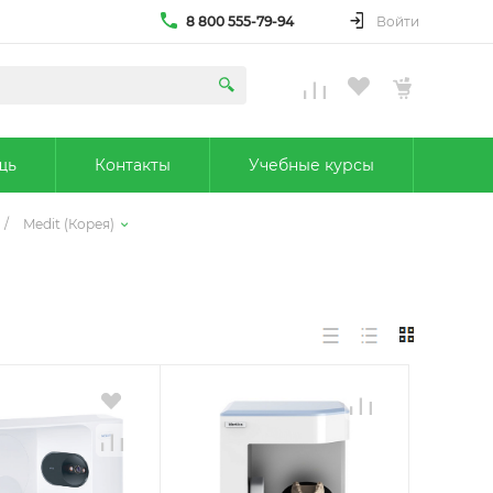
8 800 555-79-94
Войти
щь
Контакты
Учебные курсы
/
Medit (Корея)