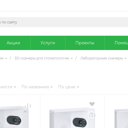
Акции
Услуги
Проекты
Помо
ии
/
3D cканеры для стоматологии
/
Лабораторные сканеры
рности
По названию
По цене