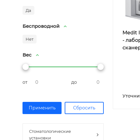
Да
Беспроводной
Medit 
Нет
- лаб
скане
Вес
от
до
Уточни
Стоматологические
установки